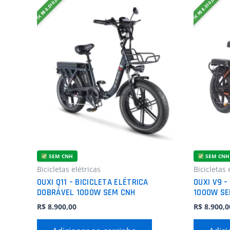
PIX R$ 8.010,00
PIX R$ 8.010,00
SEM CNH
SEM CNH
Bicicletas elétricas
Bicicletas 
OUXI Q11 – BICICLETA ELÉTRICA
OUXI V9 –
DOBRÁVEL 1000W SEM CNH
1000W SE
R$
8.900,00
R$
8.900,0