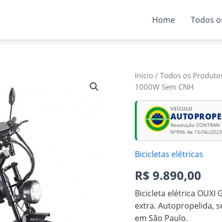
Home
Todos o
OUXI
Início
/
Todos os Produto
GT20
1000W Sem CNH
–
Bicicleta
VEÍCULO
Elétrica
AUTOPROPE
ORDEM E PROGRESSO
1000W
Resolução CONTRAN
Nº996 de 15/06/2023
Sem
CNH
Bicicletas elétricas
quantidade
R$
9.890,00
Bicicleta elétrica OUX
extra. Autopropelida, 
em São Paulo.