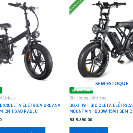
PIX R$ 8.901,00
SEM ESTOQUE
SEM CNH
elétricas
Bicicletas elétricas
 BICICLETA ELÉTRICA URBANA
OUXI H9 – BICICLETA ELÉTRICA
M CNH SÃO PAULO
MOUNTAIN 1000W 15AH SEM C
0
R$
9.890,00