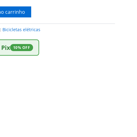
ao carrinho
a:
Bicicletas elétricas
 Pix
10% OFF